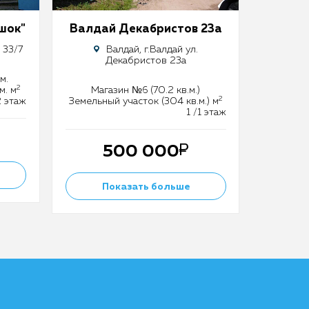
шок"
Валдай Декабристов 23а
 33/7
Валдай, г.Валдай ул.
Декабристов 23а
м.
2
м. м
Магазин №6 (70.2 кв.м.)
2
2 этаж
Земельный участок (304 кв.м.) м
1 /1 этаж
500 000
Показать больше