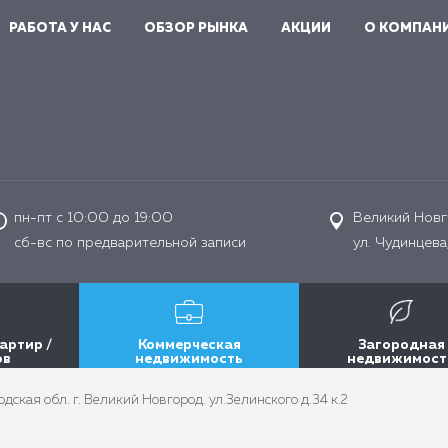
РАБОТА У НАС
ОБЗОР РЫНКА
АКЦИИ
О КОМПАН
пн-пт с 10:00 до 19:00
Великий Новг
сб-вс по предварительной записи
ул. Чудинцева,
артир /
Коммерческая
Загородная
ов
недвижимость
недвижимост
дская обл. г. Великий Новгород. ул.Зелинского д.34 к.2