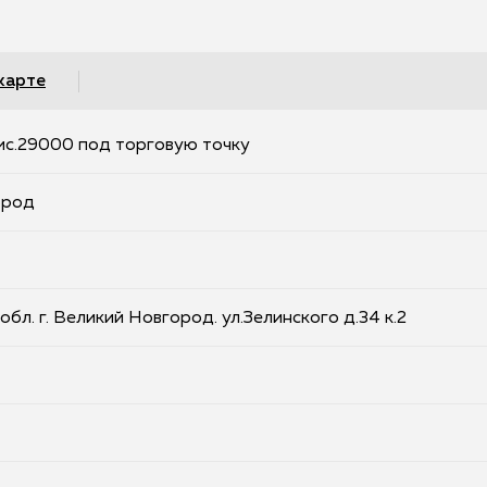
карте
с.29000 под торговую точку
ород
бл. г. Великий Новгород. ул.Зелинского д.34 к.2