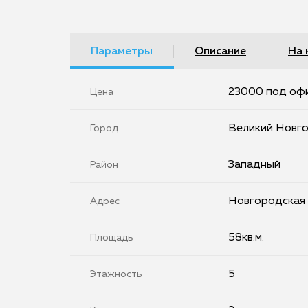
Параметры
Описание
На 
23000 под офи
Цена
Великий Новг
Город
Западный
Район
Новгородская о
Адрес
58кв.м.
Площадь
5
Этажность