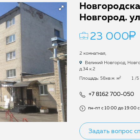
Новгородская
Новгород. ул
23 000
2 комнатная,
Великий Новгород, Новгор
д.34 к.2
2
Площадь:
58кв.м. м
1 /5
+7 8162 700-050
пн-пт с 10:00 до 19:00
с
Задать вопрос с